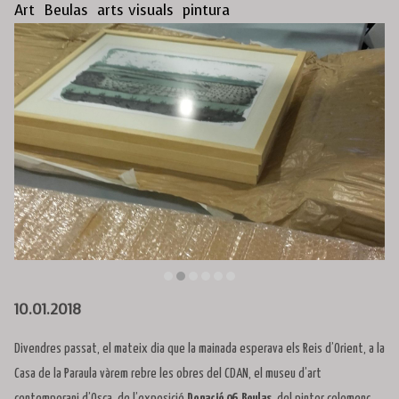
Art
Beulas
arts visuals
pintura
Diapositiva 2 de 6: Donació 06. Beulas | © Casa Paraula
10.01.2018
Divendres passat, el mateix dia que la mainada esperava els Reis d’Orient, a la
Casa de la Paraula vàrem rebre les obres del CDAN, el museu d’art
contemporani d’Osca, de l’exposició
Donació 06. Beulas
, del pintor colomenc