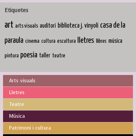
Etiquetes
art
casa de la
biblioteca j. vinyoli
arts visuals
auditori
paraula
lletres
cinema
música
cultura
escultura
llibres
poesia
taller
teatre
pintura
Arts visuals
Lletres
Teatre
Música
Patrimoni i cultura