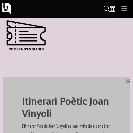
Cerca
C
Itinerari Poètic Joan
Vinyoli
L'itinerari Poètic Joan Vinyoli és una invitació a penetrar