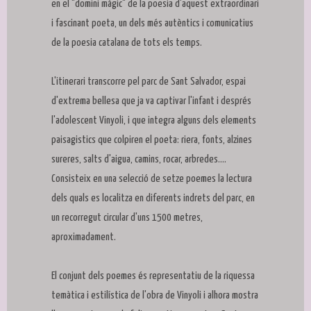
en el "domini màgic" de la poesia d'aquest extraordinari
i fascinant poeta, un dels més autèntics i comunicatius
de la poesia catalana de tots els temps.
L'itinerari transcorre pel parc de Sant Salvador, espai
d'extrema bellesa que ja va captivar l'infant i després
l'adolescent Vinyoli, i que integra alguns dels elements
paisagistics que colpiren el poeta: riera, fonts, alzines
sureres, salts d'aigua, camins, rocar, arbredes....
Consisteix en una selecció de setze poemes la lectura
dels quals es localitza en diferents indrets del parc, en
un recorregut circular d'uns 1500 metres,
aproximadament.
El conjunt dels poemes és representatiu de la riquessa
temàtica i estilística de l'obra de Vinyoli i alhora mostra