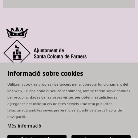
© Ajuntament de Santa Coloma de Farners
Informació sobre cookies
SCF Cultura
Utilitzem cookies pròpies i de tercers per al correcte funcionament del
Horari de la Casa de la Paraula
: de dilluns a dissabte, de 9 a 13 h.
lloc web, i si ens dona el seu consentiment, també farem servir cookies
Adreça
: c. del Prat, 16, 17430 Santa Coloma de Farners
per recopilar dades de les seves visites per obtenir estadístiques
agregades per millorar els nostres serveis i mostrar publicitat
A/e:
cultura@scf.cat
relacionada amb les seves preferències a partir dels seus hàbits de
navegació.
Sitemap
|
Avís Legal
|
Ús de Cookies
|
Contactar
Més informació