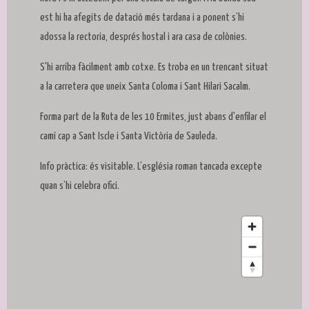
est hi ha afegits de datació més tardana i a ponent s’hi
adossa la rectoria, després hostal i ara casa de colònies.
S'hi arriba fàcilment amb cotxe. Es troba en un trencant situat
a la carretera que uneix Santa Coloma i Sant Hilari Sacalm.
Forma part de la Ruta de les 10 Ermites, just abans d'enfilar el
camí cap a Sant Iscle i Santa Victòria de Sauleda.
Info pràctica: és visitable. L’església roman tancada excepte
quan s’hi celebra ofici.