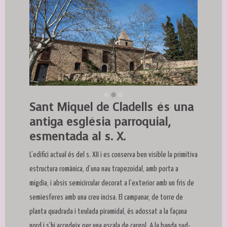
Sant Miquel de Cladells és una
Diapositiva 2 de 3
antiga església parroquial,
esmentada al s. X.
L’edifici actual és del s. XII i es conserva ben visible la primitiva
estructura romànica, d’una nau trapezoidal, amb porta a
migdia, i absis semicircular decorat a l’exterior amb un fris de
semiesferes amb una creu incisa. El campanar, de torre de
planta quadrada i teulada piramidal, és adossat a la façana
nord i s’hi accedeix per una escala de cargol. A la banda sud-