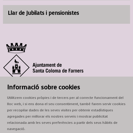
Llar de Jubilats i pensionistes
© Ajuntament de Santa Coloma de Farners
Informació sobre cookies
SCF Cultura
Utilitzem cookies pròpies i de tercers per al correcte funcionament del
Horari de la Casa de la Paraula
: de dilluns a dissabte, de 9 a 13 h.
lloc web, i si ens dona el seu consentiment, també farem servir cookies
Adreça
: c. del Prat, 16, 17430 Santa Coloma de Farners
per recopilar dades de les seves visites per obtenir estadístiques
agregades per millorar els nostres serveis i mostrar publicitat
A/e:
cultura@scf.cat
relacionada amb les seves preferències a partir dels seus hàbits de
navegació.
Sitemap
|
Avís Legal
|
Ús de Cookies
|
Contactar