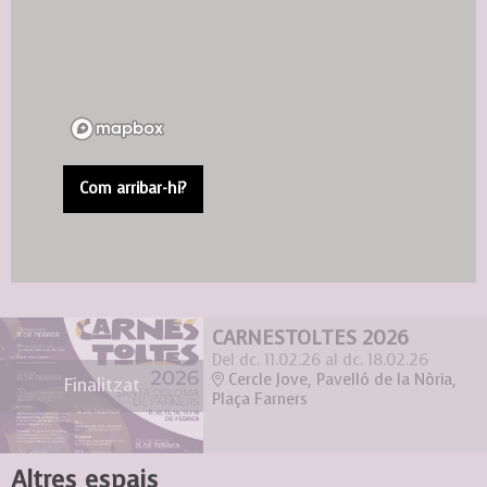
Com arribar-hi?
CARNESTOLTES 2026
Del dc. 11.02.26
al dc. 18.02.26
Cercle Jove, Pavelló de la Nòria,
Finalitzat
Plaça Farners
Altres espais