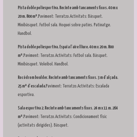
Pista doble poliesportiva. Recinte amb tancaments fixos. 40 m x
20 m. 800 m².
Paviment: Terratzo.Activitats: Bàsquet.
Minibàsquet. Futbol sala. Hoquei sobre patins. Patinatge.
Handbol.
Pista doble poliesportiva. Espai a l'aire lliure. 40 m x 20 m. 800
m².
Paviment: Terratzo.Activitats: Futbol sala. Bàsquet.
Minibàsquet. Voleibol. Handbol.
Rocòdrom boulder. Recinte amb tancaments fixos. 3 m d'alçada.
25 m² d'escalada.
Paviment: Terratzo.Activitats: Escalada
esportiva.
Sala esportiva 2. Recinte amb tancaments fixos. 24 m x 11 m. 264
m².
Paviment: Terratzo.Activitats: Condicionament físic
(activitats dirigides). Bàsquet.