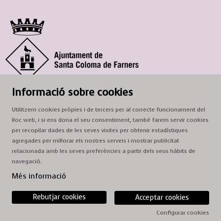
© Ajuntament de Santa Coloma de Farners
Informació sobre cookies
SCF Cultura
Utilitzem cookies pròpies i de tercers per al correcte funcionament del
Horari de la Casa de la Paraula
: de dilluns a dissabte, de 9 a 13 h.
lloc web, i si ens dona el seu consentiment, també farem servir cookies
Adreça
: c. del Prat, 16, 17430 Santa Coloma de Farners
per recopilar dades de les seves visites per obtenir estadístiques
agregades per millorar els nostres serveis i mostrar publicitat
A/e:
cultura@scf.cat
relacionada amb les seves preferències a partir dels seus hàbits de
navegació.
Sitemap
|
Avís Legal
|
Ús de Cookies
|
Contactar
Més informació
Rebutjar cookies
Acceptar cookies
Configurar cookies