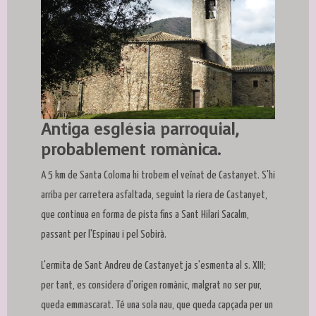
Antiga església parroquial,
Diapositiva 1 de 1
probablement romànica.
A 5 km de Santa Coloma hi trobem el veïnat de Castanyet. S'hi
arriba per carretera asfaltada, seguint la riera de Castanyet,
que continua en forma de pista fins a Sant Hilari Sacalm,
passant per l'Espinau i pel Sobirà.
L'ermita de Sant Andreu de Castanyet ja s'esmenta al s. XIII;
per tant, es considera d'origen romànic, malgrat no ser pur,
queda emmascarat. Té una sola nau, que queda capçada per un