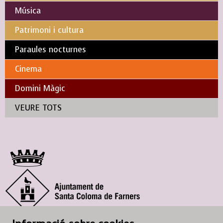
Música
Patrimoni i cultura
Paraules nocturnes
Cinema
Domini Màgic
VEURE TOTS
© Ajuntament de Santa Coloma de Farners