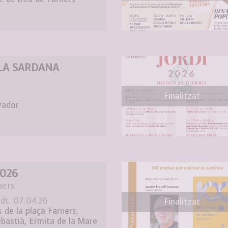
 LA SARDANA
Finalitzat
vador
026
ners
 dt. 07.04.26
Finalitzat
 de la plaça Farners,
ebastià, Ermita de la Mare