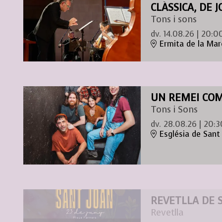
CLÀSSICA, DE 
Tons i sons
dv. 14.08.26
|
20:0
Ermita de la Mar
UN REMEI COM
Tons i Sons
dv. 28.08.26
|
20:3
Església de Sant
REVETLLA DE 
Revetlla