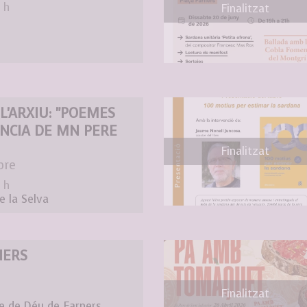
 h
Finalitzat
L'ARXIU: "POEMES
NCIA DE MN PERE
Finalitzat
bre
 h
e la Selva
NERS
Finalitzat
e de Déu de Farners