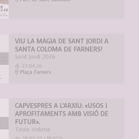
VIU LA MÀGIA DE SANT JORDI A
SANTA COLOMA DE FARNERS!
Sant Jordi 2026
dj. 23.04.26
Plaça Farners
CAPVESPRES A L'ARXIU: «USOS I
APROFITAMENTS AMB VISIÓ DE
FUTUR».
Taula rodona
dc. 18.03.26
|
18:30 h