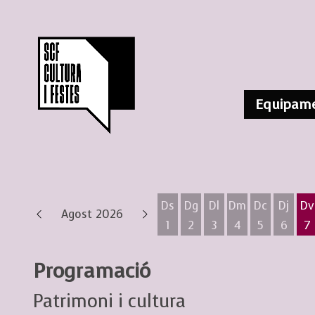
Equipame
Ds
Dg
Dl
Dm
Dc
Dj
Dv
Agost 2026
1
2
3
4
5
6
7
Dissabte 1 d'agost
Diumenge 2 d'agost
Dilluns 3 d'agost
Dimarts 4 d'ag
Dimecres 
Dijous
D
Programació
Patrimoni i cultura