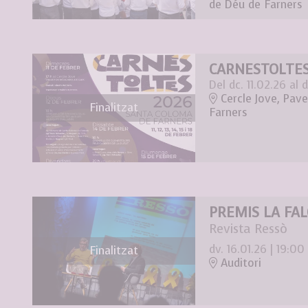
de Déu de Farners
CARNESTOLTES
Del dc. 11.02.26
al d
Cercle Jove, Pavel
Finalitzat
Farners
PREMIS LA FALÇ
Revista Ressò
dv. 16.01.26
|
19:00
Finalitzat
Auditori