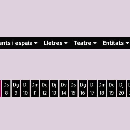
nts i espais
Lletres
Teatre
Entitats
Ds
Dg
Dl
Dm
Dc
Dj
Dv
Ds
Dg
Dl
Dm
Dc
Dj
8
9
10
11
12
13
14
15
16
17
18
19
20
ost
5 d'agost
 6 d'agost
ivendres 7 d'agost
Dissabte 8 d'agost
Diumenge 9 d'agost
Dilluns 10 d'agost
Dimarts 11 d'agost
Dimecres 12 d'agost
Dijous 13 d'agost
Divendres 14 d'agost
Dissabte 15 d'agost
Diumenge 16 d'agost
Dilluns 17 d'agost
Dimarts 18 d
Dimecres
Dijo