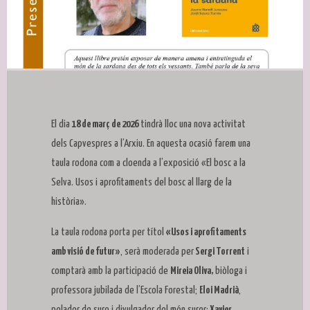
Diapositiva 1 de 1
El dia
18 de març de 2026
tindrà lloc una nova activitat
dels Capvespres a l’Arxiu. En aquesta ocasió farem una
taula rodona com a cloenda a l’exposició «El bosc a la
Selva. Usos i aprofitaments del bosc al llarg de la
història».
La taula rodona porta per títol
«Usos i aprofitaments
amb visió de futur»
, serà moderada per
Sergi Torrent
i
comptarà amb la participació de
Mireia Oliva,
biòloga i
professora jubilada de l’Escola Forestal;
Eloi Madrià
,
pelador de suro i divulgador del món surer;
Xavier