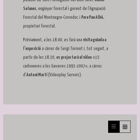
Solanes
, enginyer forestal i gerent de l’Agrupació
Forestal del Montnegre-Corredor, i
Pere Pau Albó,
propietari forestal.
Prèviament, a les 18.00, es farà una
visita guiada a
l’exposició
a càrrec de Sergi Torrent i, tot seguit, a
partir de les 18.30,
es
projectarà el vídeo
«15
carboneres a les Gavarres 1993-2007», a càrrec
d'
Antoni Martí
(Videoplay
Serveis).