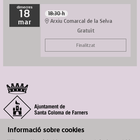
dimecres
18
18:30 h
mar
Arxiu Comarcal de la Selva
Gratuït
Finalitzat
© Ajuntament de Santa Coloma de Farners
Informació sobre cookies
SCF Cultura