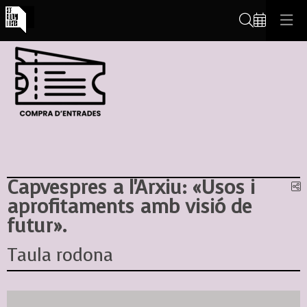
Cerca
Capvespres a l'Arxiu: «Usos i
C
aprofitaments amb visió de
futur».
Taula rodona