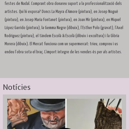
festes de Nadal. Comprant obra donareu suport a la professionalització dels
artistes. Qui hi exposa? Doncs La Mayra d’Amore (pintura), en Josep Nogué
(pintura), en Josep Maria Fontanet (pintura), en Joan Mir (pintura), en Miquel
López Garrido (pintura), la Gemma Negre (dibuix), l’Esther Polo (gravat), l’Axel
Rodríguez (pintura), el tàndem Escolà & Escolà (dibuix i excultura) i la Glòria
Morera (dibuix). El Mercat funciona com un supermercat: trieu, compreu i us
endeu l’obra sota el braç. L’import íntegre de les vendes és per als artistes.
Notícies