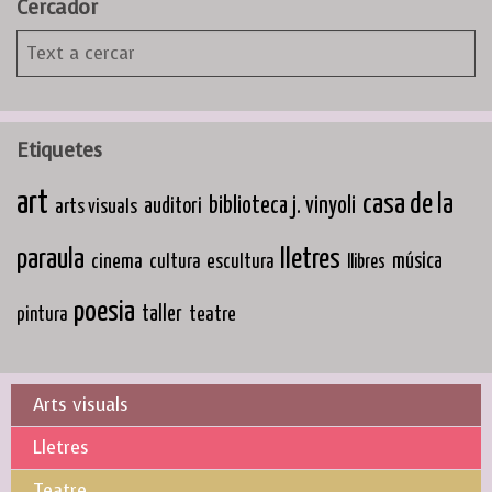
Cercador
Etiquetes
art
casa de la
biblioteca j. vinyoli
arts visuals
auditori
paraula
lletres
cinema
música
cultura
escultura
llibres
poesia
taller
teatre
pintura
Arts visuals
Lletres
Teatre