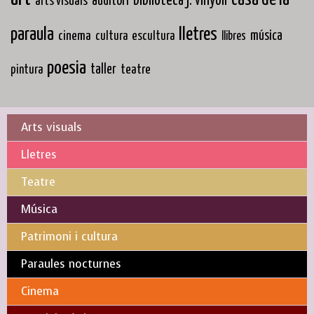
biblioteca j. vinyoli
arts visuals
auditori
paraula
lletres
cinema
música
cultura
escultura
llibres
poesia
taller
teatre
pintura
Arts visuals
Lletres
Teatre
Música
Patrimoni i cultura
Paraules nocturnes
Cinema