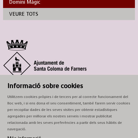
Domini Màgic
VEURE TOTS
© Ajuntament de Santa Coloma de Farners
Informació sobre cookies
SCF Cultura
Utilitzem cookies pròpies i de tercers per al correcte funcionament del
Horari de la Casa de la Paraula
: de dilluns a dissabte, de 9 a 13 h.
lloc web, i si ens dona el seu consentiment, també farem servir cookies
Adreça
: c. del Prat, 16, 17430 Santa Coloma de Farners
per recopilar dades de les seves visites per obtenir estadístiques
agregades per millorar els nostres serveis i mostrar publicitat
A/e:
cultura@scf.cat
relacionada amb les seves preferències a partir dels seus hàbits de
navegació.
Sitemap
|
Avís Legal
|
Ús de Cookies
|
Contactar