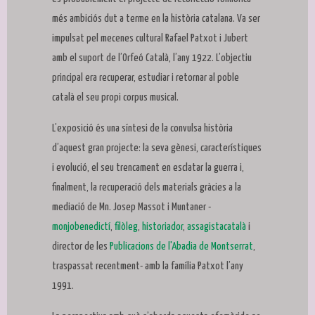
més ambiciós dut a terme en la història catalana. Va ser
impulsat pel mecenes cultural Rafael Patxot i Jubert
amb el suport de l’Orfeó Català, l’any 1922. L’objectiu
principal era recuperar, estudiar i retornar al poble
català el seu propi corpus musical.
L’exposició és una síntesi de la convulsa història
d’aquest gran projecte: la seva gènesi, característiques
i evolució, el seu trencament en esclatar la guerra i,
finalment, la recuperació dels materials gràcies a la
mediació de Mn. Josep Massot i Muntaner -
monjo
benedictí
,
filòleg
,
historiador
,
assagista
català
i
director de les
Publicacions de l'Abadia de Montserrat
,
traspassat recentment- amb la família Patxot l’any
1991.