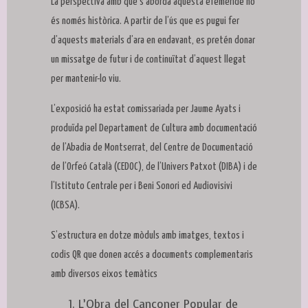
La perspectiva amb què s’aborda aquesta efemèride no
és només històrica. A partir de l’ús que es pugui fer
d’aquests materials d’ara en endavant, es pretén donar
un missatge de futur i de continuïtat d’aquest llegat
per mantenir-lo viu.
L’exposició ha estat comissariada per Jaume Ayats i
produïda pel Departament de Cultura amb documentació
de l’Abadia de Montserrat, del Centre de Documentació
de l’Orfeó Català (CEDOC), de l’Univers Patxot (DIBA) i de
l’Istituto Centrale per i Beni Sonori ed Audiovisivi
(ICBSA).
S’estructura en dotze mòduls amb imatges, textos i
codis QR que donen accés a documents complementaris
amb diversos eixos temàtics
L’Obra del Cançoner Popular de