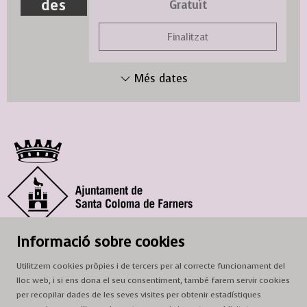
des
Gratuït
Finalitzat
Més dates
© Ajuntament de Santa Coloma de Farners
Informació sobre cookies
SCF Cultura
Utilitzem cookies pròpies i de tercers per al correcte funcionament del
Horari de la Casa de la Paraula
: de dilluns a dissabte, de 9 a 13 h.
lloc web, i si ens dona el seu consentiment, també farem servir cookies
Adreça
: c. del Prat, 16, 17430 Santa Coloma de Farners
per recopilar dades de les seves visites per obtenir estadístiques