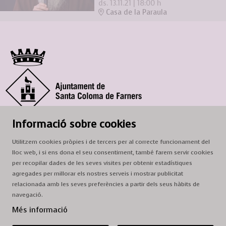
ds. 13.11.21
|
18:00 h
Casa de la Paraula
© Ajuntament de Santa Coloma de Farners
Informació sobre cookies
SCF Cultura
Utilitzem cookies pròpies i de tercers per al correcte funcionament del
Horari de la Casa de la Paraula
: de dilluns a dissabte, de 9 a 13 h.
lloc web, i si ens dona el seu consentiment, també farem servir cookies
Adreça
: c. del Prat, 16, 17430 Santa Coloma de Farners
per recopilar dades de les seves visites per obtenir estadístiques
agregades per millorar els nostres serveis i mostrar publicitat
A/e:
cultura@scf.cat
relacionada amb les seves preferències a partir dels seus hàbits de
navegació.
Sitemap
|
Avís Legal
|
Ús de Cookies
|
Contactar
Més informació