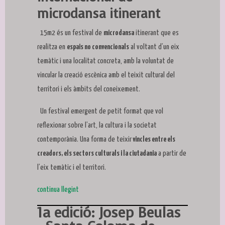
microdansa itinerant
15m2 és un festival de
microdansa
itinerant que es
realitza en
espais no convencionals
al voltant d’un eix
temàtic i una localitat concreta, amb la voluntat de
vincular la creació escènica amb el teixit cultural del
territori i els àmbits del coneixement.
Un festival emergent de petit format que vol
reflexionar sobre l’art, la cultura i la societat
contemporània. Una forma de teixir
vincles entre els
creadors, els sectors culturals i la ciutadania
a partir de
l’eix temàtic i el territori.
continua llegint
1a edició: Josep Beulas