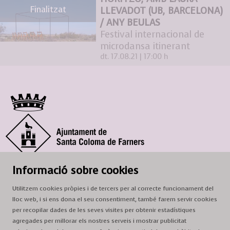
Finalitzat
LLEVADOT (UB, BARCELONA)
/ ANY BEULAS
Festival internacional de
microdansa itinerant
dt. 17.08.21
|
17:00 h
© Ajuntament de Santa Coloma de Farners
Informació sobre cookies
SCF Cultura
Utilitzem cookies pròpies i de tercers per al correcte funcionament del
Horari de la Casa de la Paraula
: de dilluns a dissabte, de 9 a 13 h.
lloc web, i si ens dona el seu consentiment, també farem servir cookies
Adreça
: c. del Prat, 16, 17430 Santa Coloma de Farners
per recopilar dades de les seves visites per obtenir estadístiques
agregades per millorar els nostres serveis i mostrar publicitat
A/e:
cultura@scf.cat