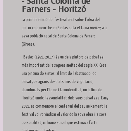
- Santa Coloma de
Farners - Horitzó
La primera edició del festival serà sobre l’obra del
pintor colomenc Josep Beulas sota el tema
Horitzó
, a la
seva població natal de Santa Coloma de Farners
(Girona).
Beulas (1921-2017) és un dels pintors de paisatge
més important de la segona meitat del segle XX. Crea
una pintura de síntesi al límit de l’abstracció, de
paisatges agraris desolats, nus de vegetació,
abandonats per l’home i la modernitat, on la línia de
l’horitzó uneix l’essencialitat dels seus paisatges. L’any
2021 es commemora el centenari del seu naixement i el
festival vol reivindicar el valor de la seva obra i la seva
personalitat, un home senzill que estimava l’art i
l’entorn on es trobava.