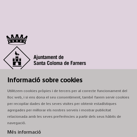
© Ajuntament de Santa Coloma de Farners
Informació sobre cookies
SCF Cultura
Utilitzem cookies pròpies i de tercers per al correcte funcionament del
Horari de la Casa de la Paraula
: de dilluns a dissabte, de 9 a 13 h.
lloc web, i si ens dona el seu consentiment, també farem servir cookies
Adreça
: c. del Prat, 16, 17430 Santa Coloma de Farners
per recopilar dades de les seves visites per obtenir estadístiques
agregades per millorar els nostres serveis i mostrar publicitat
A/e:
cultura@scf.cat
relacionada amb les seves preferències a partir dels seus hàbits de
navegació.
Sitemap
|
Avís Legal
|
Ús de Cookies
|
Contactar
Més informació