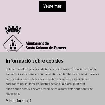
Veure més
© Ajuntament de Santa Coloma de Farners
Informació sobre cookies
SCF Cultura
Utilitzem cookies pròpies i de tercers per al correcte funcionament del
Horari de la Casa de la Paraula
: de dilluns a dissabte, de 9 a 13 h.
lloc web, i si ens dona el seu consentiment, també farem servir cookies
Adreça
: c. del Prat, 16, 17430 Santa Coloma de Farners
per recopilar dades de les seves visites per obtenir estadístiques
agregades per millorar els nostres serveis i mostrar publicitat
A/e:
cultura@scf.cat
relacionada amb les seves preferències a partir dels seus hàbits de
navegació.
Sitemap
|
Avís Legal
|
Ús de Cookies
|
Contactar
Més informació