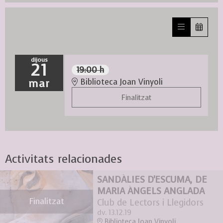
dijous
21
19:00 h
mar
Biblioteca Joan Vinyoli
Finalitzat
Activitats relacionades
SANDÀLIES D'ESCUMA, DE
MARIA ÀNGELS ANGLADA
Finalitzat
Club de Lectors i Llegidors
dv. 13.12.19
Biblioteca Joan Vinyoli