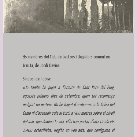
Diapositiva 1 de 1
Els membres del Club de Lectors i Llegidors comenten
Ermita
, de Jordi Llavina.
Sinopsi de l’obra:
«Jo també he pujat a l’ermita de Sant Pere del Puig,
aquests primers dies de setembre, quan tot recomença
malgrat un mateix. No he hagut d’arribar-me a la Selva del
Camp ni d’ascendir sola al turó, a 500 metres sobre el nivell
del mar, que domina la vila. M’hi han portat d’una tirada els
1.400 octosíl·labs, llegits en veu alta, que configuren el