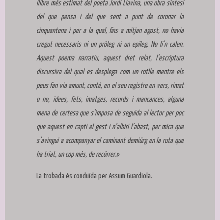
llibre més estimat del poeta Jordi Llavina, una obra síntesi
del que pensa i del que sent a punt de coronar la
cinquantena i per a la qual, fins a mitjan agost, no havia
cregut necessaris ni un pròleg ni un epíleg. No li’n calen.
Aquest poema narratiu, aquest dret relat, l’escriptura
discursiva del qual es desplega com un rotlle mentre els
peus fan via amunt, conté, en el seu registre en vers, rimat
o no, idees, fets, imatges, records i mancances, alguna
mena de certesa que s’imposa de seguida al lector per poc
que aquest en capti el gest i n’albiri l’abast, per mica que
s’avingui a acompanyar el caminant demiürg en la ruta que
ha triat, un cop més, de recórrer.»
La trobada és conduïda per Assum Guardiola.