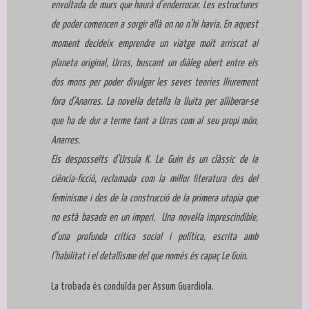
envoltada de murs que haurà d’enderrocar. Les estructures
de poder comencen a sorgir allà on no n’hi havia. En aquest
moment decideix emprendre un viatge molt arriscat al
planeta original, Urras, buscant un diàleg obert entre els
dos mons per poder divulgar les seves teories lliurement
fora d’Anarres. La novel·la detalla la lluita per alliberar-se
que ha de dur a terme tant a Urras com al seu propi món,
Anarres.
Els desposseïts d’Ursula K. Le Guin és un clàssic de la
ciència-ficció, reclamada com la millor literatura des del
feminisme i des de la construcció de la primera utopia que
no està basada en un imperi. Una novel·la imprescindible,
d’una profunda crítica social i política, escrita amb
l’habilitat i el detallisme del que només és capaç Le Guin.
La trobada és conduïda per Assum Guardiola.