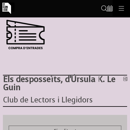
Cerca
Els desposseïts, d'Úrsula K. Le
C
Guin
Club de Lectors i Llegidors