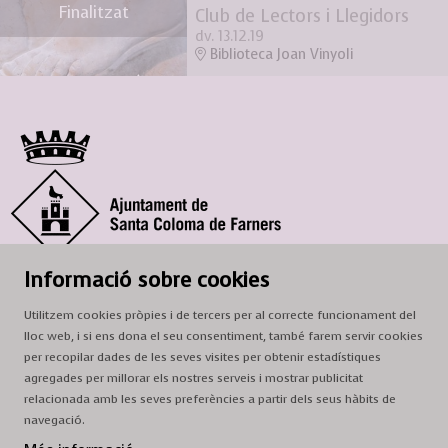
Finalitzat
Club de Lectors i Llegidors
dv. 13.12.19
Biblioteca Joan Vinyoli
© Ajuntament de Santa Coloma de Farners
Informació sobre cookies
SCF Cultura
Utilitzem cookies pròpies i de tercers per al correcte funcionament del
Horari de la Casa de la Paraula
: de dilluns a dissabte, de 9 a 13 h.
lloc web, i si ens dona el seu consentiment, també farem servir cookies
Adreça
: c. del Prat, 16, 17430 Santa Coloma de Farners
per recopilar dades de les seves visites per obtenir estadístiques
agregades per millorar els nostres serveis i mostrar publicitat
A/e:
cultura@scf.cat
relacionada amb les seves preferències a partir dels seus hàbits de
navegació.
Sitemap
|
Avís Legal
|
Ús de Cookies
|
Contactar