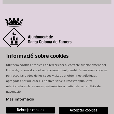
© Ajuntament de Santa Coloma de Farners
Informació sobre cookies
SCF Cultura
Utilitzem cookies pròpies i de tercers per al correcte funcionament del
Horari de la Casa de la Paraula
: de dilluns a dissabte, de 9 a 13 h.
lloc web, i si ens dona el seu consentiment, també farem servir cookies
Adreça
: c. del Prat, 16, 17430 Santa Coloma de Farners
per recopilar dades de les seves visites per obtenir estadístiques
agregades per millorar els nostres serveis i mostrar publicitat
A/e:
cultura@scf.cat
relacionada amb les seves preferències a partir dels seus hàbits de
navegació.
Sitemap
|
Avís Legal
|
Ús de Cookies
|
Contactar
Més informació
Rebutjar cookies
Acceptar cookies