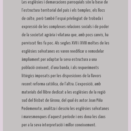
Les esglésies i demarcacions parroquials són la base de
l’estructura territorial del país i els temples, els llocs
de culte, però també l’espai privilegiat de trobada i
expressió de les complexes relacions socials i de poder
de la societat agrària i vilatana que, amb pocs canvis, ha
perviscut fins fa poc. Als segles XVII i XVIII moltes de les
esglésies selvatanes es varen reedificar o remodelar
àmpliament per adaptar la seva estructura a una
població creixent, d’una banda, i als requeriments
litúrgics imposats per les disposicions de la llavors
recent reforma catòlica, de l’altra. L’exposició, amb
materials del llibre dedicat a les esglésies de la regió
sud del Bisbat de Girona, del qual és autor Joan Piña
Pedemenote, analitza i descriu les esglésies selvatanes
i maresmenques d’aquest període i ens dona les claus
per a la seva interpretació i millor coneixement.