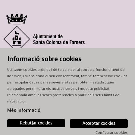
© Ajuntament de Santa Coloma de Farners
Informació sobre cookies
SCF Cultura
Utilitzem cookies pròpies i de tercers per al correcte funcionament del
Horari de la Casa de la Paraula
: de dilluns a dissabte, de 9 a 13 h.
lloc web, i si ens dona el seu consentiment, també farem servir cookies
Adreça
: c. del Prat, 16, 17430 Santa Coloma de Farners
per recopilar dades de les seves visites per obtenir estadístiques
agregades per millorar els nostres serveis i mostrar publicitat
A/e:
cultura@scf.cat
relacionada amb les seves preferències a partir dels seus hàbits de
navegació.
Sitemap
|
Avís Legal
|
Ús de Cookies
|
Contactar
Més informació
Rebutjar cookies
Acceptar cookies
Configurar cookies