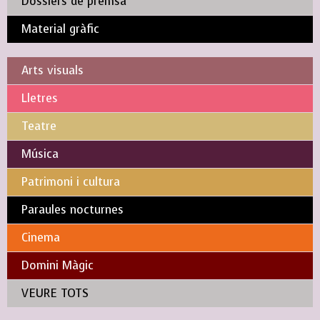
Dossiers de premsa
Material gràfic
Arts visuals
Lletres
Teatre
Música
Patrimoni i cultura
Paraules nocturnes
Cinema
Domini Màgic
VEURE TOTS