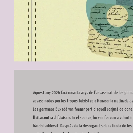
Diapositiva 1 de 5
Aquest any 2026 farà noranta anys de l’assassinat de les ger
assassinades per les tropes feixistes a Manacor la matinada d
Les germanes Buxadé van formar part d’aquell conjunt de dones 
lluita contra el feixisme
. En el seu cas, ho van fer com a voluntàr
bàndol sublevat. Després de la desorganitzada retirada de les