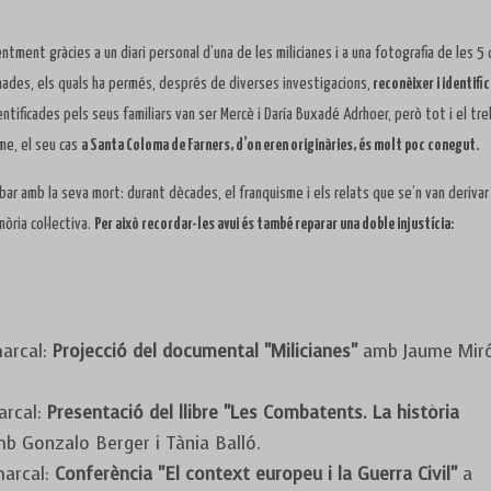
entment gràcies a un diari personal d’una de les milicianes i a una fotografia de les 5
nades, els quals ha permés, després de diverses investigacions,
reconèixer i identific
ntificades pels seus familiars van ser Mercè i Daría Buxadé Adrhoer, però tot i el tre
rme, el seu cas
a Santa Coloma de Farners, d’on eren originàries, és molt poc conegut.
cabar amb la seva mort: durant dècades, el franquisme i els relats que se’n van derivar
mòria col·lectiva.
Per això recordar-les avui és també reparar una doble injustícia:
marcal:
Projecció del documental "Milicianes"
amb Jaume Miró
marcal:
Presentació del llibre "Les Combatents. La història
b Gonzalo Berger i Tània Balló.
omarcal:
Conferència "El context europeu i la Guerra Civil"
a