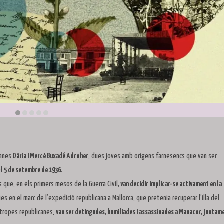
manes
Dària i Mercè Buxadé Adroher
, dues joves amb orígens farnesencs que van ser
el
5 de setembre de 1936.
que, en els primers mesos de la Guerra Civil
, van decidir implicar-se activament en la
ies en el marc de l’expedició republicana a Mallorca, que pretenia recuperar l’illa del
 tropes republicanes,
van ser detingudes, humiliades i assassinades a Manacor, juntam