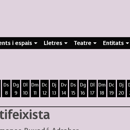
nts i espais
Lletres
Teatre
Entitats
Ds
Dg
Dl
Dm
Dc
Dj
Dv
Ds
Dg
Dl
Dm
Dc
Dj
8
9
10
11
12
13
14
15
16
17
18
19
20
ost
5 d'agost
 6 d'agost
ivendres 7 d'agost
Dissabte 8 d'agost
Diumenge 9 d'agost
Dilluns 10 d'agost
Dimarts 11 d'agost
Dimecres 12 d'agost
Dijous 13 d'agost
Divendres 14 d'agost
Dissabte 15 d'agost
Diumenge 16 d'agost
Dilluns 17 d'agost
Dimarts 18 d
Dimecres
Dijo
ifeixista