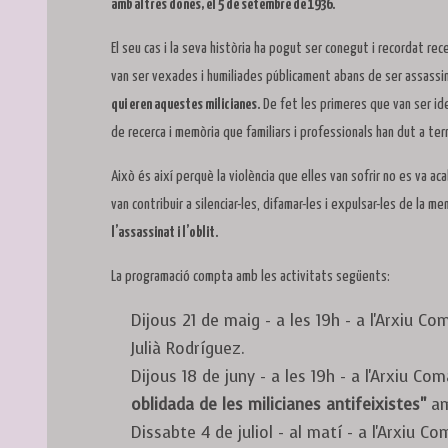
amb altres dones, el 5 de setembre de 1936.
El seu cas i la seva història ha pogut ser conegut i recordat rec
van ser vexades i humiliades públicament abans de ser assassi
qui eren aquestes milicianes.
De fet les primeres que van ser ide
de recerca i memòria que familiars i professionals han dut a te
Això és així perquè la violència que elles van sofrir no es va a
van contribuir a silenciar-les, difamar-les i expulsar-les de la me
l’assassinat i l’oblit.
La programació compta amb les activitats següents:
Dijous 21 de maig - a les 19h - a l'Arxiu Co
Julià Rodríguez.
Dijous 18 de juny - a les 19h - a l'Arxiu Co
oblidada de les milicianes antifeixistes"
am
Dissabte 4 de juliol - al matí - a l'Arxiu C