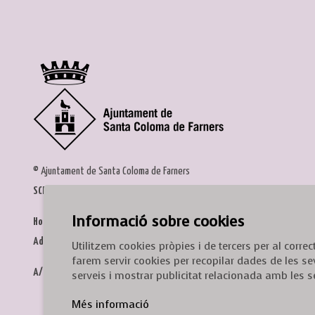
© Ajuntament de Santa Coloma de Farners
SCF Cultura
Informació sobre cookies
Horari de la Casa de la Paraula
: de dilluns a dissabte, de 9 a 13 h.
Adreça
: c. del Prat, 16, 17430 Santa Coloma de Farners
Utilitzem cookies pròpies i de tercers per al corr
farem servir cookies per recopilar dades de les se
A/e:
cultura@scf.cat
serveis i mostrar publicitat relacionada amb les s
Més informació