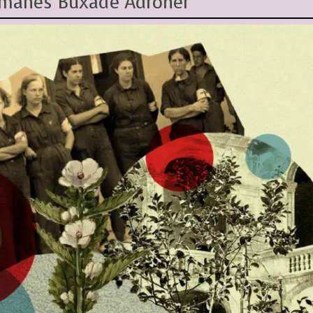
ermanes Buxadé Adroher