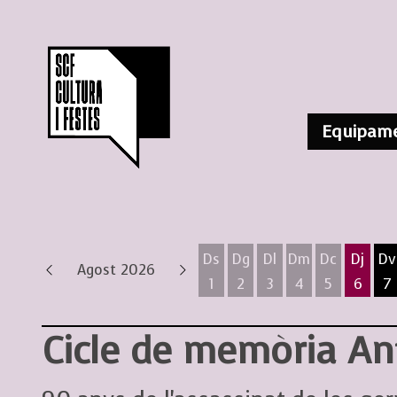
Equipame
Ds
Dg
Dl
Dm
Dc
Dj
Dv
Agost 2026
1
2
3
4
5
6
7
Dissabte 1 d'agost
Diumenge 2 d'agost
Dilluns 3 d'agost
Dimarts 4 d'ag
Dimecres 
Dijous
D
Cicle de memòria Ant