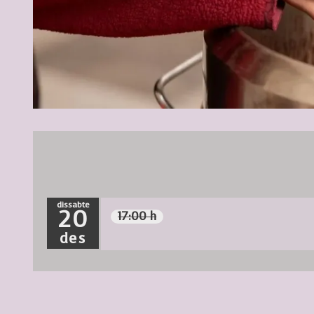
Diapositiva 1 de 1
dissabte
20
17:00 h
des