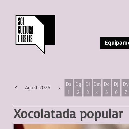
Equipame
Ds
Dg
Dl
Dm
Dc
Dj
Dv
Agost 2026
1
2
3
4
5
6
7
Dissabte 1 d'agost
Diumenge 2 d'agost
Dilluns 3 d'agost
Dimarts 4 d'ag
Dimecres 
Dijous
D
Xocolatada popular