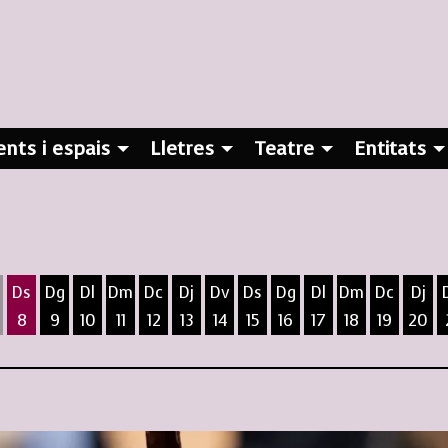
nts i espais
Lletres
Teatre
Entitats
Ds
Dg
Dl
Dm
Dc
Dj
Dv
Ds
Dg
Dl
Dm
Dc
Dj
8
9
10
11
12
13
14
15
16
17
18
19
20
ost
5 d'agost
 6 d'agost
ivendres 7 d'agost
Dissabte 8 d'agost
Diumenge 9 d'agost
Dilluns 10 d'agost
Dimarts 11 d'agost
Dimecres 12 d'agost
Dijous 13 d'agost
Divendres 14 d'agost
Dissabte 15 d'agost
Diumenge 16 d'agost
Dilluns 17 d'agost
Dimarts 18 d
Dimecres
Dijo