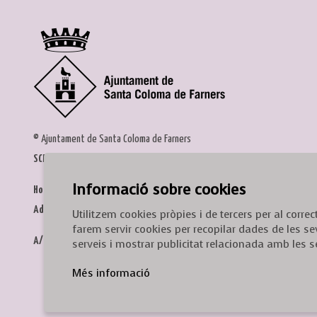
© Ajuntament de Santa Coloma de Farners
SCF Cultura
Informació sobre cookies
Horari de la Casa de la Paraula
: de dilluns a dissabte, de 9 a 13 h.
Adreça
: c. del Prat, 16, 17430 Santa Coloma de Farners
Utilitzem cookies pròpies i de tercers per al corr
farem servir cookies per recopilar dades de les se
A/e:
cultura@scf.cat
serveis i mostrar publicitat relacionada amb les s
Més informació