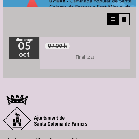
Diapositiva 1 de 1
diumenge
05
07:00 h
oct
Finalitzat
© Ajuntament de Santa Coloma de Farners