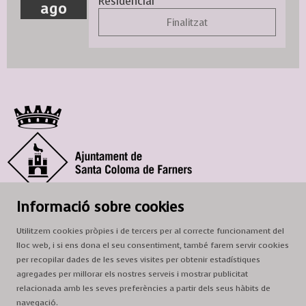
Residencial
ago
Finalitzat
© Ajuntament de Santa Coloma de Farners
Informació sobre cookies
SCF Cultura
Utilitzem cookies pròpies i de tercers per al correcte funcionament del
Horari de la Casa de la Paraula
: de dilluns a dissabte, de 9 a 13 h.
lloc web, i si ens dona el seu consentiment, també farem servir cookies
Adreça
: c. del Prat, 16, 17430 Santa Coloma de Farners
per recopilar dades de les seves visites per obtenir estadístiques
agregades per millorar els nostres serveis i mostrar publicitat
A/e:
cultura@scf.cat
relacionada amb les seves preferències a partir dels seus hàbits de
navegació.