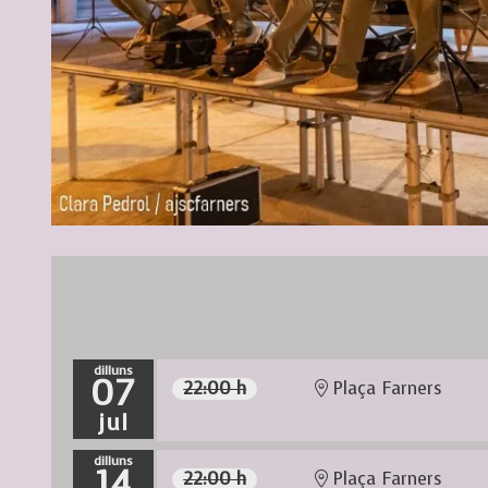
Diapositiva 1 de 3
dilluns
07
22:00 h
Plaça Farners
jul
dilluns
14
22:00 h
Plaça Farners