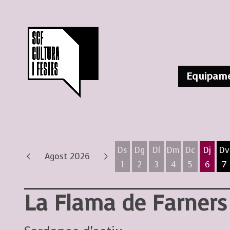
Equipame
Ds
Dg
Dl
Dm
Dc
Dj
Dv
Agost 2026
1
2
3
4
5
6
7
Dissabte 1 d'agost
Diumenge 2 d'agost
Dilluns 3 d'agost
Dimarts 4 d'ag
Dimecres 
Dijous
D
La Flama de Farners