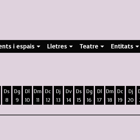
nts i espais
Lletres
Teatre
Entitats
Ds
Dg
Dl
Dm
Dc
Dj
Dv
Ds
Dg
Dl
Dm
Dc
Dj
8
9
10
11
12
13
14
15
16
17
18
19
20
ost
5 d'agost
 6 d'agost
ivendres 7 d'agost
Dissabte 8 d'agost
Diumenge 9 d'agost
Dilluns 10 d'agost
Dimarts 11 d'agost
Dimecres 12 d'agost
Dijous 13 d'agost
Divendres 14 d'agost
Dissabte 15 d'agost
Diumenge 16 d'agost
Dilluns 17 d'agost
Dimarts 18 d
Dimecres
Dijo