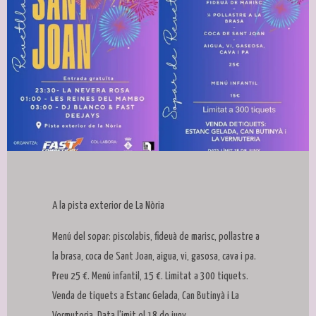
Diapositiva 1 de 1
A la pista exterior de La Nòria
Menú del sopar: piscolabis, fideuà de marisc, pollastre a
la brasa, coca de Sant Joan, aigua, vi, gasosa, cava i pa.
Preu 25 €. Menú infantil, 15 €. Limitat a 300 tiquets.
Venda de tiquets a Estanc Gelada, Can Butinyà i La
Vermuteria. Data l'imit el 18 de juny.