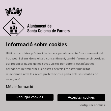
© Ajuntament de Santa Coloma de Farners
Informació sobre cookies
SCF Cultura
Utilitzem cookies pròpies i de tercers per al correcte funcionament del
Horari de la Casa de la Paraula
: de dilluns a dissabte, de 9 a 13 h.
lloc web, i si ens dona el seu consentiment, també farem servir cookies
Adreça
: c. del Prat, 16, 17430 Santa Coloma de Farners
per recopilar dades de les seves visites per obtenir estadístiques
agregades per millorar els nostres serveis i mostrar publicitat
A/e:
cultura@scf.cat
relacionada amb les seves preferències a partir dels seus hàbits de
navegació.
Sitemap
|
Avís Legal
|
Ús de Cookies
|
Contactar
Més informació
Rebutjar cookies
Acceptar cookies
Configurar cookies