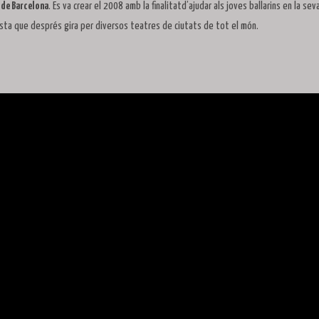
c de Barcelona
. Es va crear el 2008 amb la finalitatd’ajudar als joves ballarins en la sev
sta que després gira per diversos teatres de ciutats de tot el món.