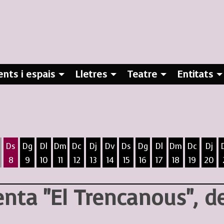
nts i espais
Lletres
Teatre
Entitats
Ds
Dg
Dl
Dm
Dc
Dj
Dv
Ds
Dg
Dl
Dm
Dc
Dj
8
9
10
11
12
13
14
15
16
17
18
19
20
ost
5 d'agost
 6 d'agost
ivendres 7 d'agost
Dissabte 8 d'agost
Diumenge 9 d'agost
Dilluns 10 d'agost
Dimarts 11 d'agost
Dimecres 12 d'agost
Dijous 13 d'agost
Divendres 14 d'agost
Dissabte 15 d'agost
Diumenge 16 d'agost
Dilluns 17 d'agost
Dimarts 18 d
Dimecres
Dijo
enta "El Trencanous", 