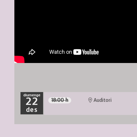
diumenge
22
18:00 h
Auditori
des