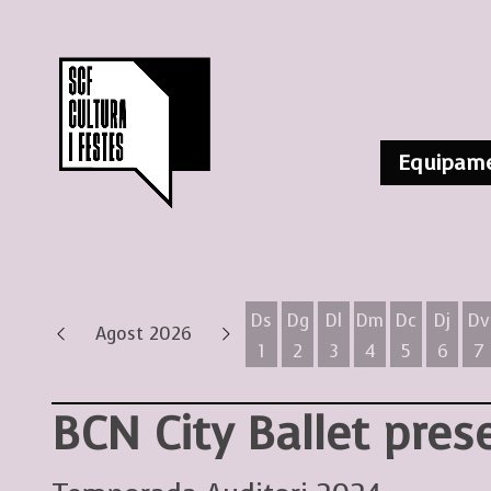
Equipame
Ds
Dg
Dl
Dm
Dc
Dj
Dv
Agost 2026
1
2
3
4
5
6
7
Dissabte 1 d'agost
Diumenge 2 d'agost
Dilluns 3 d'agost
Dimarts 4 d'ag
Dimecres 
Dijous
D
BCN City Ballet pres