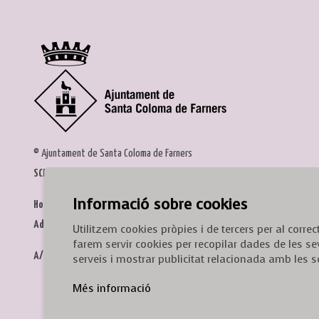
© Ajuntament de Santa Coloma de Farners
SCF Cultura
Informació sobre cookies
Horari de la Casa de la Paraula
: de dilluns a dissabte, de 9 a 13 h.
Adreça
: c. del Prat, 16, 17430 Santa Coloma de Farners
Utilitzem cookies pròpies i de tercers per al corr
farem servir cookies per recopilar dades de les se
A/e:
cultura@scf.cat
serveis i mostrar publicitat relacionada amb les s
Més informació