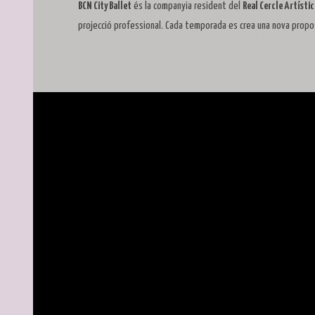
BCN City Ballet
és la companyia resident del
Real Cercle Artísti
projecció professional. Cada temporada es crea una nova propo