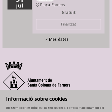
jul
Plaça Farners
Gratuït
Finalitzat
Més dates
© Ajuntament de Santa Coloma de Farners
Informació sobre cookies
SCF Cultura
Utilitzem cookies pròpies i de tercers per al correcte funcionament del
Horari de la Casa de la Paraula
: de dilluns a dissabte, de 9 a 13 h.