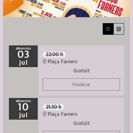
Diapositiva 1 de 1
dimecres
03
22:00 h
jul
Plaça Farners
Gratuït
Finalitzat
dimecres
10
21:30 h
jul
Plaça Farners
Gratuït