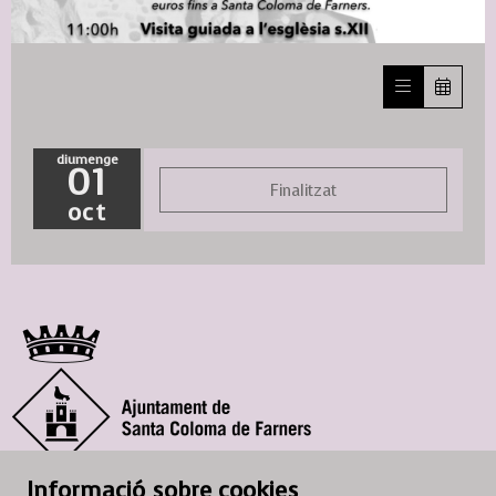
Diapositiva 1 de 1
diumenge
01
Finalitzat
oct
© Ajuntament de Santa Coloma de Farners
Informació sobre cookies