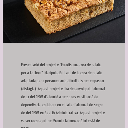
Diapositiva 1 de 1
Presentació del projecte "Faradís, una coca de ratafia
per a tothom". Manipulació i tast de la coca de ratafia
adaptada per a persones amb dificultats per empassar
(disfàgia). Aquest projecte l'ha desenvolupat l'alumnat
de 1r del CFGM d’atenció a persones en situació de
dependència; col·labora en el taller l’alumnat de segon
de del CFGM en Gestió Administrativa. Aquest projecte
va ser reconegut pel Premi a la Innovació IntecAA de