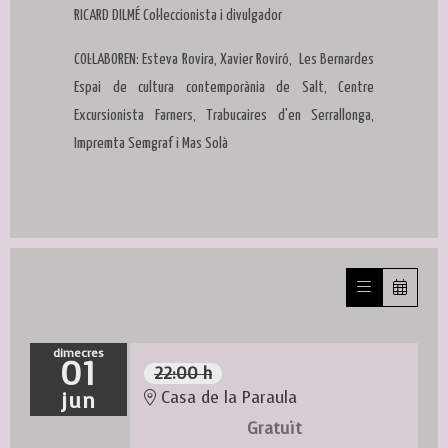
RICARD DILMÉ Col·leccionista i divulgador
COL·LABOREN: Esteva Rovira, Xavier Roviró, Les Bernardes
Espai de cultura contemporània de Salt, Centre
Excursionista Farners, Trabucaires d'en Serrallonga,
Impremta Semgraf i Mas Solà
dimecres
01
22:00 h
jun
Casa de la Paraula
Gratuït