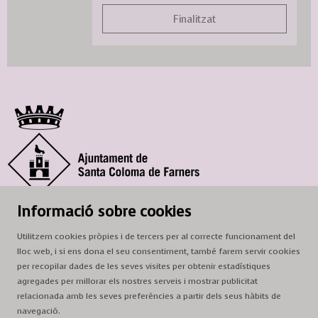
Finalitzat
© Ajuntament de Santa Coloma de Farners
Informació sobre cookies
SCF Cultura
Utilitzem cookies pròpies i de tercers per al correcte funcionament del
Horari de la Casa de la Paraula
: de dilluns a dissabte, de 9 a 13 h.
lloc web, i si ens dona el seu consentiment, també farem servir cookies
Adreça
: c. del Prat, 16, 17430 Santa Coloma de Farners
per recopilar dades de les seves visites per obtenir estadístiques
agregades per millorar els nostres serveis i mostrar publicitat
A/e:
cultura@scf.cat
relacionada amb les seves preferències a partir dels seus hàbits de
navegació.
Sitemap
|
Avís Legal
|
Ús de Cookies
|
Contactar