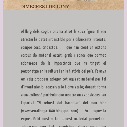
Diapositiva 1 de 1
Al llarg dels segles ens ha atret la seva figura. El seu
atractiu ha estat irresistible per a dibuixants, literats,
compositors, cineastes, ... , que han creat un extens
corpus de material escrit, gràfic i sonor que permet
adonar-nos de la importància que ha tingut el
personatge en la cultura i en la història del país. Fa anys
em vaig proposar aplegar tot aquest material per tal
d’inventariar-lo, conservar-lo i divulgar-lo; donant forma
a una col·lecció particular que mostro en exposicions i en
l’apartat “El rebost del bandoler” del meu bloc
(www.serrallonga1640.blogspot.com). En aquesta
exposició hi mostro tot aquest material, permetent
adonar-nos que tots coneixíem alguna cosa d’en