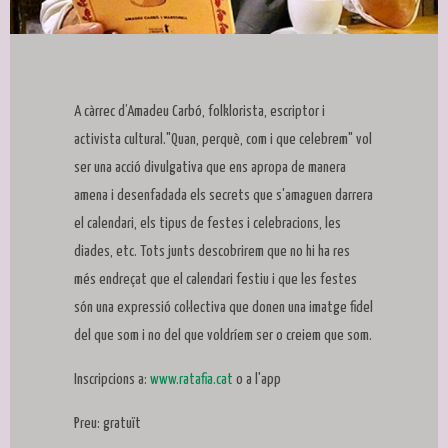
Diapositiva 1 de 1
A càrrec d’Amadeu Carbó, folklorista, escriptor i
activista cultural."Quan, perquè, com i que celebrem" vol
ser una acció divulgativa que ens apropa de manera
amena i desenfadada els secrets que s'amaguen darrera
el calendari, els tipus de festes i celebracions, les
diades, etc. Tots junts descobrirem que no hi ha res
més endreçat que el calendari festiu i que les festes
són una expressió col·lectiva que donen una imatge fidel
del que som i no del que voldríem ser o creiem que som.
Inscripcions a:
www.ratafia.cat
o a l'app
Preu: gratuït