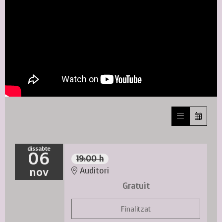
dissabte
06
19:00 h
nov
Auditori
Gratuït
Finalitzat