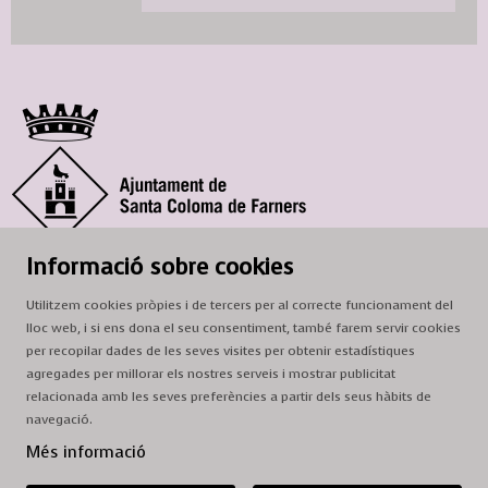
© Ajuntament de Santa Coloma de Farners
Informació sobre cookies
SCF Cultura
Utilitzem cookies pròpies i de tercers per al correcte funcionament del
Horari de la Casa de la Paraula
: de dilluns a dissabte, de 9 a 13 h.
lloc web, i si ens dona el seu consentiment, també farem servir cookies
Adreça
: c. del Prat, 16, 17430 Santa Coloma de Farners
per recopilar dades de les seves visites per obtenir estadístiques
agregades per millorar els nostres serveis i mostrar publicitat
A/e:
cultura@scf.cat
relacionada amb les seves preferències a partir dels seus hàbits de
navegació.
Sitemap
|
Avís Legal
|
Ús de Cookies
|
Contactar
Més informació