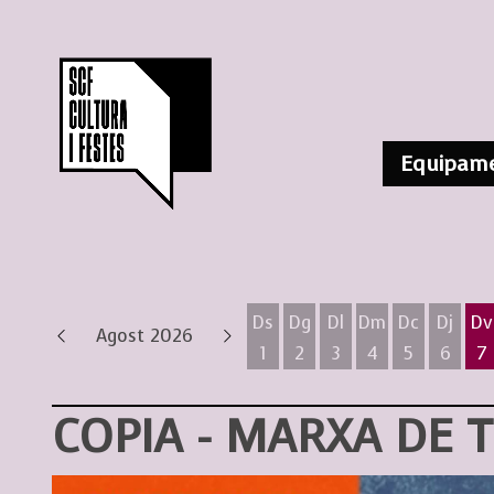
Equipame
Ds
Dg
Dl
Dm
Dc
Dj
Dv
Agost 2026
1
2
3
4
5
6
7
Dissabte 1 d'agost
Diumenge 2 d'agost
Dilluns 3 d'agost
Dimarts 4 d'ag
Dimecres 
Dijous
D
COPIA - MARXA DE 