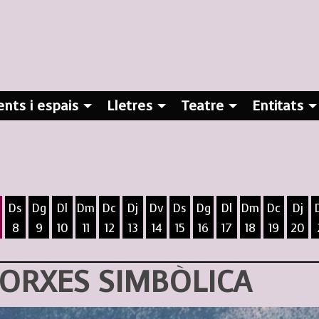
nts i espais
Lletres
Teatre
Entitats
Ds
Dg
Dl
Dm
Dc
Dj
Dv
Ds
Dg
Dl
Dm
Dc
Dj
8
9
10
11
12
13
14
15
16
17
18
19
20
ost
5 d'agost
 6 d'agost
ivendres 7 d'agost
Dissabte 8 d'agost
Diumenge 9 d'agost
Dilluns 10 d'agost
Dimarts 11 d'agost
Dimecres 12 d'agost
Dijous 13 d'agost
Divendres 14 d'agost
Dissabte 15 d'agost
Diumenge 16 d'agost
Dilluns 17 d'agost
Dimarts 18 d
Dimecres
Dijo
TORXES SIMBÒLICA