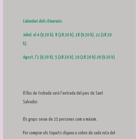
Calendari dels itineraris:
Juliol, el 4 (9.30 h), 8 (18.30 h), 18 (9.30 h), 22 (18.30
h).
Agost, l’1 (9,30 h), 5 (18.30 h), 19 (18.30 h) 29 (9.30 h)
El lloc de trobada serà l'entrada del parc de Sant
Salvador.
Els grups seran de 25 persones com a màxim.
Per comprar els tiquets cliqueu a sobre de cada ruta del