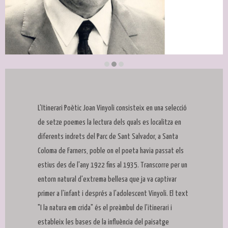
Diapositiva 2 de 3: Joan Vinyoli
L'Itinerari Poètic Joan Vinyoli consisteix en una selecció
de setze poemes la lectura dels quals es localitza en
diferents indrets del Parc de Sant Salvador, a Santa
Coloma de Farners, poble on el poeta havia passat els
estius des de l'any 1922 fins al 1935. Transcorre per un
entorn natural d'extrema bellesa que ja va captivar
primer a l'infant i després a l'adolescent Vinyoli. El text
"I la natura em crida" és el preàmbul de l'itinerari i
estableix les bases de la influència del paisatge