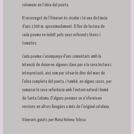
colomenc en l'obra del poeta.
El recorregut de l'itinerari és circular i té una distància
d'uns 1500 m. aproximadament. El lloc de lectura de
cada poema ve induït pels seus referents lèxics i
temàtics.
Cada poema s'acompanya d'uns comentaris amb la
intenció de donar-ne algunes claus per a la seva lectura i
interpretació, així com per situar-lo dins del marc de
l'obra completa del poeta, i també, en alguns casos, per
remarcar la seva referència amb l'entorn natural i humà
de Santa Coloma. D'alguns poemes se n'ofereixen
versions en altres llengües a més de l'original catalana.
Itineraris guiats per Maria Helena Tolosa