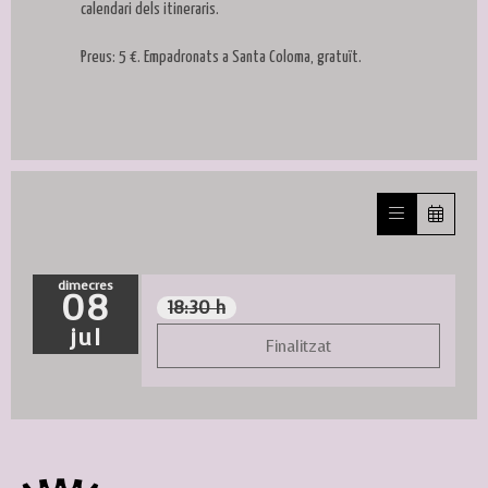
calendari dels itineraris.
Preus: 5 €. Empadronats a Santa Coloma, gratuït.
dimecres
08
18:30 h
jul
Finalitzat