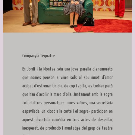
Diapositiva 1 de 1
Companyia Tequatre
En Jordi i la Montse són una jove parella d’enamorats
que només pensen a viure sols al seu niuet d’amor
acabat d’estrenar. Un dia, de cop i volta, es troben però
que han d’acollir la mare d’ella. Juntament amb la sogra
tot d’altres personatges -unes veïnes, una secretària
espavilada, un xicot a la carta i el sogre- participen en
aquest divertida comèdia en tres actes de desenllaç
inesperat, de producció i muntatge del grup de teatre