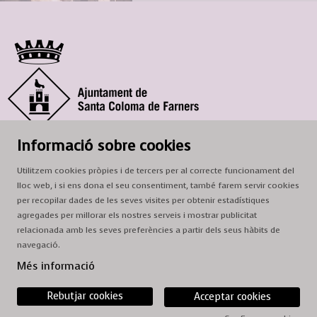
© Ajuntament de Santa Coloma de Farners
Informació sobre cookies
SCF Cultura
Utilitzem cookies pròpies i de tercers per al correcte funcionament del
Horari de la Casa de la Paraula
: de dilluns a dissabte, de 9 a 13 h.
lloc web, i si ens dona el seu consentiment, també farem servir cookies
Adreça
: c. del Prat, 16, 17430 Santa Coloma de Farners
per recopilar dades de les seves visites per obtenir estadístiques
agregades per millorar els nostres serveis i mostrar publicitat
A/e:
cultura@scf.cat
relacionada amb les seves preferències a partir dels seus hàbits de
navegació.
Sitemap
|
Avís Legal
|
Ús de Cookies
|
Contactar
Més informació
Rebutjar cookies
Acceptar cookies