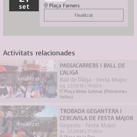
set
Plaça Farners
Finalitzat
Activitats relacionades
PASSACARRERS I BALL DE
L'ÀLIGA
Finalitzat
Ball de l'Àliga · Festa Major
dg. 23.09.18
|
19:00 h
Plaça Bisbe Gotmar (Peixateries
Velles)
TROBADA GEGANTERA I
CERCAVILA DE FESTA MAJOR
Finalitzat
Gegants · Festa Major
ds. 22.09.18
|
17:00 h