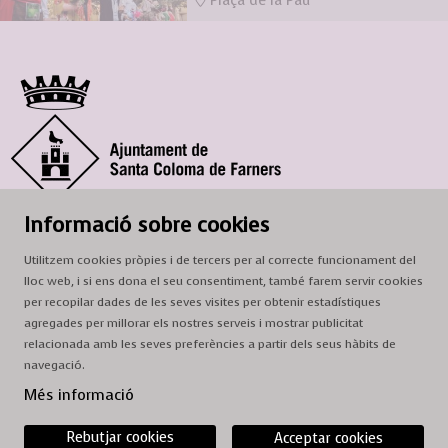
Plaça de la Pau
© Ajuntament de Santa Coloma de Farners
Informació sobre cookies
SCF Cultura
Utilitzem cookies pròpies i de tercers per al correcte funcionament del
Horari de la Casa de la Paraula
: de dilluns a dissabte, de 9 a 13 h.
lloc web, i si ens dona el seu consentiment, també farem servir cookies
Adreça
: c. del Prat, 16, 17430 Santa Coloma de Farners
per recopilar dades de les seves visites per obtenir estadístiques
agregades per millorar els nostres serveis i mostrar publicitat
A/e:
cultura@scf.cat
relacionada amb les seves preferències a partir dels seus hàbits de
navegació.
Sitemap
|
Avís Legal
|
Ús de Cookies
|
Contactar
Més informació
Rebutjar cookies
Acceptar cookies