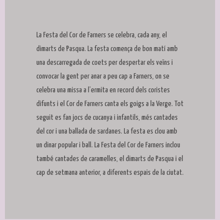
Diapositiva 1 de 1
La Festa del Cor de Farners se celebra, cada any, el
dimarts de Pasqua. La festa comença de bon matí amb
una descarregada de coets per despertar els veïns i
convocar la gent per anar a peu cap a Farners, on se
celebra una missa a l’ermita en record dels coristes
difunts i el Cor de Farners canta els goigs a la Verge. Tot
seguit es fan jocs de cucanya i infantils, més cantades
del cor i una ballada de sardanes. La festa es clou amb
un dinar popular i ball. La Festa del Cor de Farners inclou
també cantades de caramelles, el dimarts de Pasqua i el
cap de setmana anterior, a diferents espais de la ciutat.