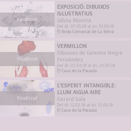
EXPOSICIÓ: DIBUIXOS
IL·LUSTRATIUS
Finalitzat
Glòria Morera
Del dl. 07.05.18
al dv. 01.06.18
Arxiu Comarcal de La Selva
VERMILLON
Dibuixos de Gemma Negre
Finalitzat
Fernàndez
Del dl. 02.04.18
al ds. 26.05.18
Casa de la Paraula
L’ESPERIT INTANGIBLE:
LLUM AIGUA AIRE
Finalitzat
Gerard Sala
Del dl. 12.02.18
al ds. 12.05.18
Casa de la Paraula