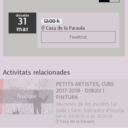
dissabte
31
12:00 h
mar
Casa de la Paraula
Finalitzat
Activitats relacionades
PETITS ARTISTES, CURS
2017-2018 - DIBUIX I
Finalitzat
PINTURA
Alumnes de les escoles La
Salle i Sant Salvador d’Horta
Del dl. 04.06.18
al ds. 30.06.18
Casa de la Paraula