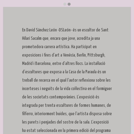
Diapositiva 2 de 2: © David Sánchez León
En David Sánchez León -DSLeón- és un escultor de Sant
Hilari Sacalm que, encara que jove, acredita ja una
prometedora carrera artística. Ha participat en
exposicions i fires d’art a Venècia, Berlín, Pittsburgh,
Madrid i Barcelona, entre d’altres llocs. La instal·lació
d’escultures que exposa a la Casa de la Paraula és un
treball de recerca en el qual l’autor reflexiona sobre les
incerteses i neguits de la vida col·lectiva en el formiguer
de les societats contemporànies. L’exposició és
integrada per trenta escultures de formes humanes, de
filferro, interiorment buides, que l’artista disposa sobre
les parets i penjades del sostre de la sala. L’exposició
ha estat seleccionada en la primera edició del programa