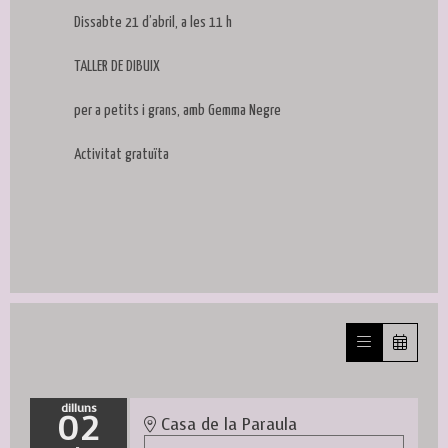
Dissabte 21 d’abril, a les 11 h
TALLER DE DIBUIX
per a petits i grans, amb Gemma Negre
Activitat gratuïta
dilluns
02
Casa de la Paraula