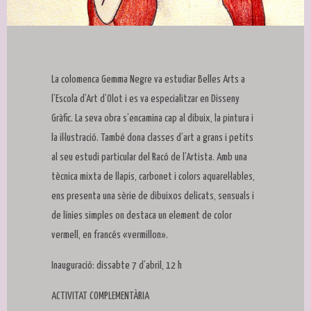
Diapositiva 1 de 1
La colomenca Gemma Negre va estudiar Belles Arts a
l’Escola d’Art d’Olot i es va especialitzar en Disseny
Gràfic. La seva obra s’encamina cap al dibuix, la pintura i
la il·lustració. També dona classes d’art a grans i petits
al seu estudi particular del Racó de l’Artista. Amb una
tècnica mixta de llapis, carbonet i colors aquarel·lables,
ens presenta una sèrie de dibuixos delicats, sensuals i
de línies simples on destaca un element de color
vermell, en francés «vermillon».
Inauguració: dissabte 7 d’abril, 12 h
ACTIVITAT COMPLEMENTÀRIA