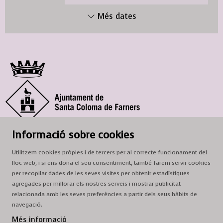
Més dates
© Ajuntament de Santa Coloma de Farners
Informació sobre cookies
SCF Cultura
Utilitzem cookies pròpies i de tercers per al correcte funcionament del
Horari de la Casa de la Paraula
: de dilluns a dissabte, de 9 a 13 h.
lloc web, i si ens dona el seu consentiment, també farem servir cookies
Adreça
: c. del Prat, 16, 17430 Santa Coloma de Farners
per recopilar dades de les seves visites per obtenir estadístiques
agregades per millorar els nostres serveis i mostrar publicitat
A/e:
cultura@scf.cat
relacionada amb les seves preferències a partir dels seus hàbits de
navegació.
Sitemap
|
Avís Legal
|
Ús de Cookies
|
Contactar
Més informació