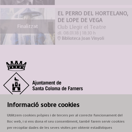
EL PERRO DEL HORTELANO,
DE LOPE DE VEGA
Finalitzat
Club Llegir el Teatre
dl. 08.01.18
|
18:30 h
Biblioteca Joan Vinyoli
© Ajuntament de Santa Coloma de Farners
Informació sobre cookies
SCF Cultura
Utilitzem cookies pròpies i de tercers per al correcte funcionament del
Horari de la Casa de la Paraula
: de dilluns a dissabte, de 9 a 13 h.
lloc web, i si ens dona el seu consentiment, també farem servir cookies
Adreça
: c. del Prat, 16, 17430 Santa Coloma de Farners
per recopilar dades de les seves visites per obtenir estadístiques