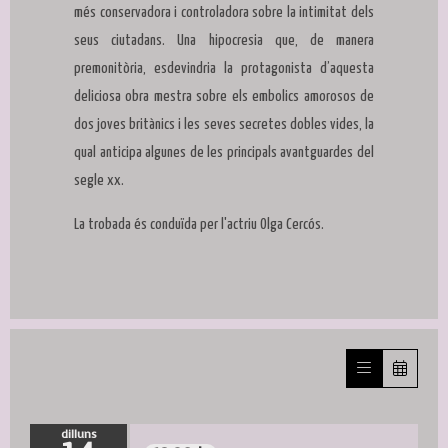
més conservadora i controladora sobre la intimitat dels
seus ciutadans. Una hipocresia que, de manera
premonitòria, esdevindria la protagonista d’aquesta
deliciosa obra mestra sobre els embolics amorosos de
dos joves britànics i les seves secretes dobles vides, la
qual anticipa algunes de les principals avantguardes del
segle xx.
La trobada és conduïda per l'actriu Olga Cercós.
dilluns