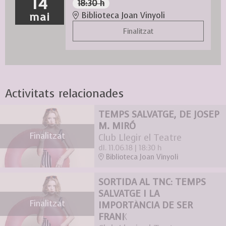
14
18:30 h
mai
Biblioteca Joan Vinyoli
Finalitzat
Activitats relacionades
TEMPS SALVATGE, DE JOSEP
M. MIRÓ
Finalitzat
Club Llegir el Teatre
dl. 11.06.18
|
18:30 h
Biblioteca Joan Vinyoli
SORTIDA AL TNC: TEMPS
SALVATGE I LA
Finalitzat
IMPORTÀNCIA DE SER
FRANK