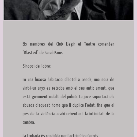
Diapositiva 1 de 1
Els membres del Club Llegir el Teatre comenten
"Blasted" de Sarah Kane.
Sinopsi de l'obra:
En una luxosa habitació d’hotel a Leeds, una noia de
vint-i-un anys es retroba amb el seu antic amant, que
està greument malalt del pulmó. La jove suportarà els
abusos d’aquest home que li duplica l’edat, fins que el
pes de la violència acabi rebentant la intimitat de la
cambra.
La trobada és conduïda per l'actriu Olga Cercós.