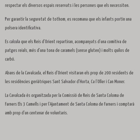
respectar els diversos espais reservats i les persones que els necessiten.
Per garantir la seguretat de tothom, es recomana que els infants portin una
polsera identificativa.
Es calcula que els Reis d'Orient repartiran, acompanyats d’una comitiva de
patges reials, més d'una tona de caramels (sense gluten) i molts quilos de
carbó.
Abans de la Cavalcada, el Reis d'Orient visitaran els prop de 200 residents de
les residències geriàtriques Sant Salvador d'Horta, Ca l’Oller i Can Moner.
La Cavalcada és organitzada per la Comissió de Reis de Santa Coloma de
Farners Els 3 Camells i per l’Ajuntament de Santa Coloma de Farners i comptarà
amb prop d'un centenar de voluntaris.