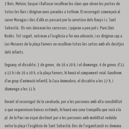
3 Reis, Melcior, Gaspar i Baltasar recolliran les claus que obren les portes de
totes les llars i dirigiran unes paraules a tothom. El recorregut començarà al
carrer Moragas i des d'allà es passarà per la carretera dels Banys i c. Sant
Sebastià. Els reis deixaran les carrosses, i pujaran a peu pel c. Pare Lluís
Rodés. Tot seguit, entraran a l'església a fer una adoració, i es dirigiran cap a
Les Mesures de la plaça Farners on recolliran totes les cartes amb els desitjos
dels infants.
Enguany, el dissabte, 3 de gener, de 16 a 20 h, i el diumenge, 4 de gener, d'11
a 13 h i de 16 a 20 h, a la plaça Farners, hi haurà el campament reial. Gaudirem
d'un grup d'animació infantil, la Cuca Animadora, el dissabte a les 17 h, i
diumenge a les 11 h.
Durant el recorregut de la cavalcada, per a les persones amb alta sensibilitat
o que requereixen baixos estímuls, hi haurà una zona tranquil·la que serà a la
pl. de la Pau i un espai destinat per a les persones amb mobilitat reduïda
entre la plaça i l'església de Sant Sebastià. Des de l'organització es demana