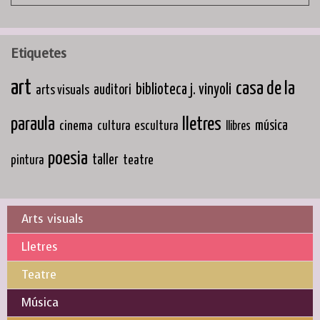
Etiquetes
art
casa de la
biblioteca j. vinyoli
arts visuals
auditori
paraula
lletres
cinema
música
cultura
escultura
llibres
poesia
taller
teatre
pintura
Arts visuals
Lletres
Teatre
Música