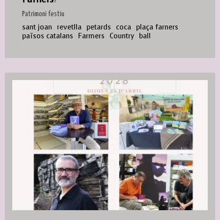
Patrimoni festiu
sant joan
revetlla
petards
coca
plaça farners
països catalans
Farmers
Country
ball