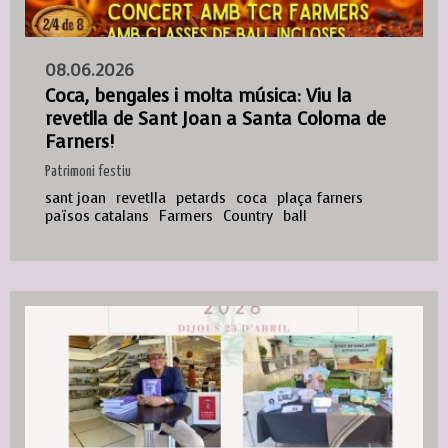
08.06.2026
Coca, bengales i molta música: Viu la
revetlla de Sant Joan a Santa Coloma de
Farners!
Patrimoni festiu
sant joan
revetlla
petards
coca
plaça farners
països catalans
Farmers
Country
ball