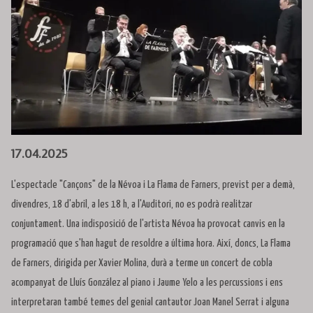
Diapositiva 1 de 1
17.04.2025
L'espectacle "Cançons" de la Névoa i La Flama de Farners, previst per a demà,
divendres, 18 d'abril, a les 18 h, a l'Auditori, no es podrà realitzar
conjuntament. Una indisposició de l'artista Névoa ha provocat canvis en la
programació que s'han hagut de resoldre a última hora. Així, doncs, La Flama
de Farners, dirigida per Xavier Molina, durà a terme un concert de cobla
acompanyat de Lluís González al piano i Jaume Yelo a les percussions i ens
interpretaran també temes del genial cantautor Joan Manel Serrat i alguna