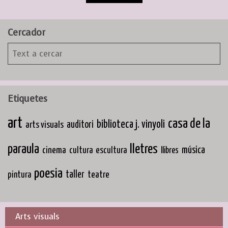
Cercador
Etiquetes
art
casa de la
biblioteca j. vinyoli
arts visuals
auditori
paraula
lletres
cinema
música
cultura
escultura
llibres
poesia
taller
teatre
pintura
Arts visuals