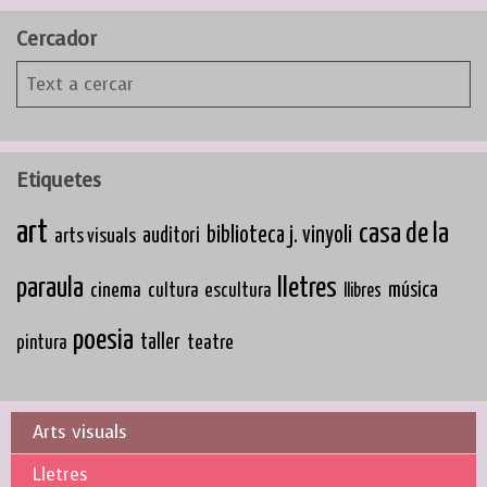
Cercador
Etiquetes
art
casa de la
biblioteca j. vinyoli
arts visuals
auditori
paraula
lletres
cinema
música
cultura
escultura
llibres
poesia
taller
teatre
pintura
Arts visuals
Lletres