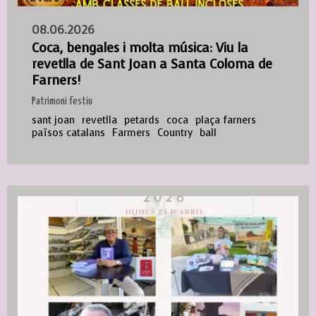
08.06.2026
Coca, bengales i molta música: Viu la
revetlla de Sant Joan a Santa Coloma de
Farners!
Patrimoni festiu
sant joan
revetlla
petards
coca
plaça farners
països catalans
Farmers
Country
ball