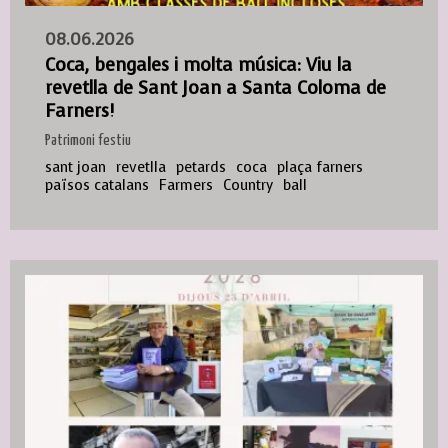
08.06.2026
Coca, bengales i molta música: Viu la
revetlla de Sant Joan a Santa Coloma de
Farners!
Patrimoni festiu
sant joan
revetlla
petards
coca
plaça farners
països catalans
Farmers
Country
ball