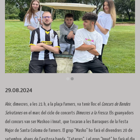
Diapositiva 2 de 2
29.08.2024
Ahir, dimecres, a les 21 h, a la plaça Farners, va tenir lloc el
Concurs de Bandes
Selvatanes
en el marc del cicle de concerts
Dimecres a la Fresca
. Els guanyadors
del concurs van ser Maskoo i Innat, que tocaran a les Barraques de la Festa
Major de Santa Coloma de Farners. El grup "Masko" ho farà el divendres 20 de
setembre, abans de l'exitosa banda "Catarres", i el grup "Innat" ho farà el dia