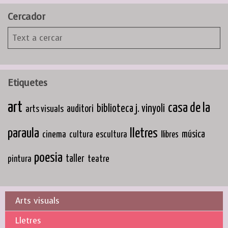
Cercador
Etiquetes
art
casa de la
biblioteca j. vinyoli
arts visuals
auditori
paraula
lletres
cinema
música
cultura
escultura
llibres
poesia
taller
teatre
pintura
Arts visuals
Lletres