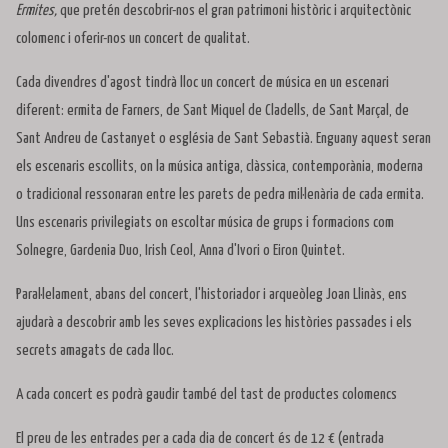
Ermites,
que pretén descobrir-nos el gran patrimoni històric i arquitectònic
colomenc i oferir-nos un concert de qualitat.
Cada divendres d'agost tindrà lloc un concert de música en un escenari
diferent: ermita de Farners, de Sant Miquel de Cladells, de Sant Marçal, de
Sant Andreu de Castanyet o església de Sant Sebastià. Enguany aquest seran
els escenaris escollits, on la música antiga, clàssica, contemporània, moderna
o tradicional ressonaran entre les parets de pedra mil·lenària de cada ermita.
Uns escenaris privilegiats on escoltar música de grups i formacions com
Solnegre, Gardenia Duo, Irish Ceol, Anna d'Ivori o Eiron Quintet.
Paral·lelament, abans del concert, l'historiador i arqueòleg Joan Llinàs, ens
ajudarà a descobrir amb les seves explicacions les històries passades i els
secrets amagats de cada lloc.
A cada concert es podrà gaudir també del tast de productes colomencs
El preu de les entrades per a cada dia de concert és de 12 € (entrada