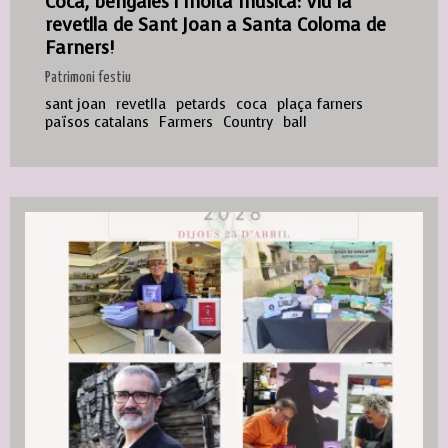
Coca, bengales i molta música: Viu la
revetlla de Sant Joan a Santa Coloma de
Farners!
Patrimoni festiu
sant joan
revetlla
petards
coca
plaça farners
països catalans
Farmers
Country
ball