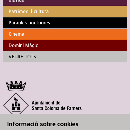
Música
Patrimoni i cultura
Paraules nocturnes
Cinema
Domini Màgic
VEURE TOTS
© Ajuntament de Santa Coloma de Farners
Informació sobre cookies