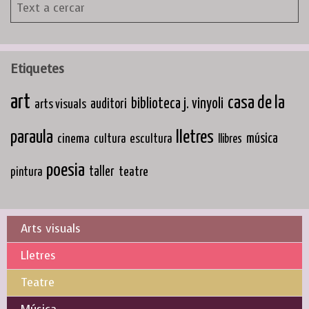
Etiquetes
art
casa de la
biblioteca j. vinyoli
arts visuals
auditori
paraula
lletres
cinema
música
cultura
escultura
llibres
poesia
taller
teatre
pintura
Arts visuals
Lletres
Teatre