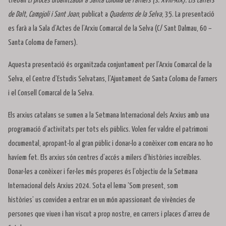
treball
El procés urbanitzador a Santa Coloma de Farners (s. XVIII-XIX). Els carrers
de Dalt, Campjoli i Sant Joan
, publicat a
Quaderns de la Selva
, 35. La presentació
es farà a la Sala d’Actes de l’Arxiu Comarcal de la Selva (C/ Sant Dalmau, 60 –
Santa Coloma de Farners).
Aquesta presentació és organitzada conjuntament per l’Arxiu Comarcal de la
Selva, el Centre d’Estudis Selvatans, l’Ajuntament de Santa Coloma de Farners
i el Consell Comarcal de la Selva.
Els arxius catalans se sumen a la Setmana Internacional dels Arxius amb una
programació d’activitats per tots els públics. Volen fer valdre el patrimoni
documental, apropant-lo al gran públic i donar-lo a conèixer com encara no ho
havíem fet. Els arxius són centres d’accés a milers d’històries increïbles.
Donar-les a conèixer i fer-les més properes és l’objectiu de la Setmana
Internacional dels Arxius 2024. Sota el lema ‘Som present, som
històries’ us conviden a entrar en un món apassionant de vivències de
persones que viuen i han viscut a prop nostre, en carrers i places d’arreu de