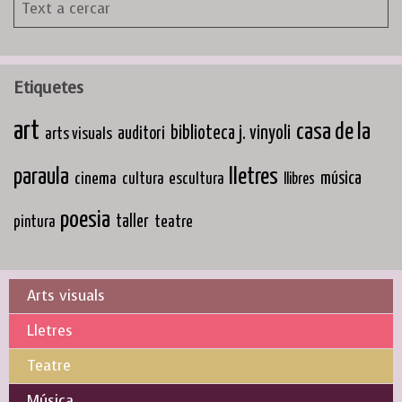
Etiquetes
art
casa de la
biblioteca j. vinyoli
arts visuals
auditori
paraula
lletres
cinema
música
cultura
escultura
llibres
poesia
taller
teatre
pintura
Arts visuals
Lletres
Teatre
Música