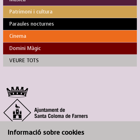
Patrimoni i cultura
Paraules nocturnes
Cinema
Domini Màgic
VEURE TOTS
Informació sobre cookies
© Ajuntament de Santa Coloma de Farners
SCF Cultura