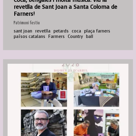
revetlla de Sant Joan a Santa Coloma de
Farners!
Patrimoni festiu
sant joan
revetlla
petards
coca
plaça farners
països catalans
Farmers
Country
ball