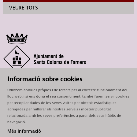
VEURE TOTS
© Ajuntament de Santa Coloma de Farners
Informació sobre cookies
SCF Cultura
Utilitzem cookies pròpies i de tercers per al correcte funcionament del
Horari de la Casa de la Paraula
: de dilluns a dissabte, de 9 a 13 h.
lloc web, i si ens dona el seu consentiment, també farem servir cookies
Adreça
: c. del Prat, 16, 17430 Santa Coloma de Farners
per recopilar dades de les seves visites per obtenir estadístiques
agregades per millorar els nostres serveis i mostrar publicitat
A/e:
cultura@scf.cat
relacionada amb les seves preferències a partir dels seus hàbits de
navegació.
Sitemap
|
Avís Legal
|
Ús de Cookies
|
Contactar
Més informació