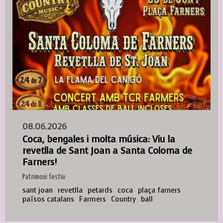
08.06.2026
Coca, bengales i molta música: Viu la
revetlla de Sant Joan a Santa Coloma de
Farners!
Patrimoni festiu
sant joan
revetlla
petards
coca
plaça farners
països catalans
Farmers
Country
ball