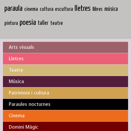
paraula
lletres
cinema
música
cultura
escultura
llibres
poesia
taller
teatre
pintura
Arts visuals
Lletres
Teatre
Música
Patrimoni i cultura
Paraules nocturnes
Cinema
Domini Màgic