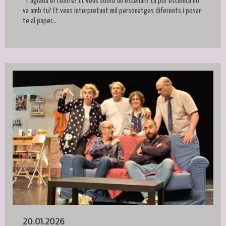
"T'agrada el teatre? Et veus sobre un escenari? La por escènica no
va amb tu? Et veus interpretant mil personatges diferents i posar-
te al paper...
20.01.2026