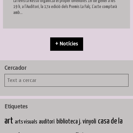
La revista Ressò organitza el proper divendres 16 de gener a les
19 h, a l’Auditori, la 17a edició dels Premis La Falç. L’acte comptarà
amb...
+ Notícies
Cercador
Etiquetes
art
casa de la
biblioteca j. vinyoli
arts visuals
auditori