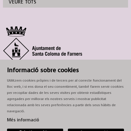
VEURE TOTS
© Ajuntament de Santa Coloma de Farners
Informació sobre cookies
SCF Cultura
Utilitzem cookies pròpies i de tercers per al correcte funcionament del
Horari de la Casa de la Paraula
: de dilluns a dissabte, de 9 a 13 h.
lloc web, i si ens dona el seu consentiment, també farem servir cookies
Adreça
: c. del Prat, 16, 17430 Santa Coloma de Farners
per recopilar dades de les seves visites per obtenir estadístiques
agregades per millorar els nostres serveis i mostrar publicitat
A/e:
cultura@scf.cat
relacionada amb les seves preferències a partir dels seus hàbits de
navegació.
Sitemap
|
Avís Legal
|
Ús de Cookies
|
Contactar
Més informació