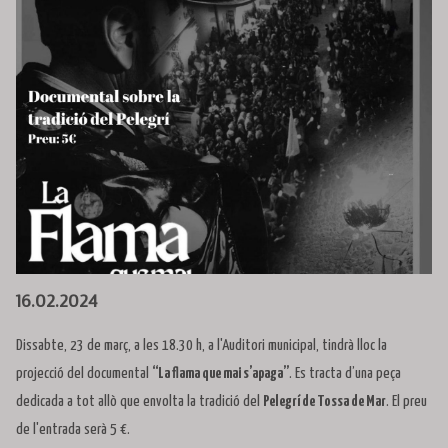
Diapositiva 1 de 1
16.02.2024
Dissabte, 23 de març, a les 18.30 h, a l'Auditori municipal, tindrà lloc la
projecció del documental
“La flama que mai s’apaga”
. Es tracta d’una peça
dedicada a tot allò que envolta la tradició del
Pelegrí de Tossa de Mar
. El preu
de l'entrada serà 5 €.