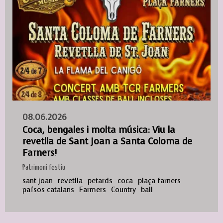
08.06.2026
Coca, bengales i molta música: Viu la
revetlla de Sant Joan a Santa Coloma de
Farners!
Patrimoni festiu
sant joan
revetlla
petards
coca
plaça farners
països catalans
Farmers
Country
ball