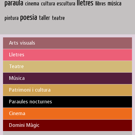
paraula
lletres
cinema
música
cultura
escultura
llibres
poesia
taller
teatre
pintura
Arts visuals
Lletres
Teatre
Música
Patrimoni i cultura
Paraules nocturnes
Cinema
Domini Màgic