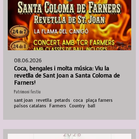
08.06.2026
Coca, bengales i molta música: Viu la
revetlla de Sant Joan a Santa Coloma de
Farners!
Patrimoni festiu
sant joan
revetlla
petards
coca
plaça farners
països catalans
Farmers
Country
ball