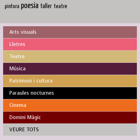
poesia
taller
teatre
pintura
Arts visuals
Lletres
Teatre
Música
Patrimoni i cultura
Paraules nocturnes
Cinema
Domini Màgic
VEURE TOTS