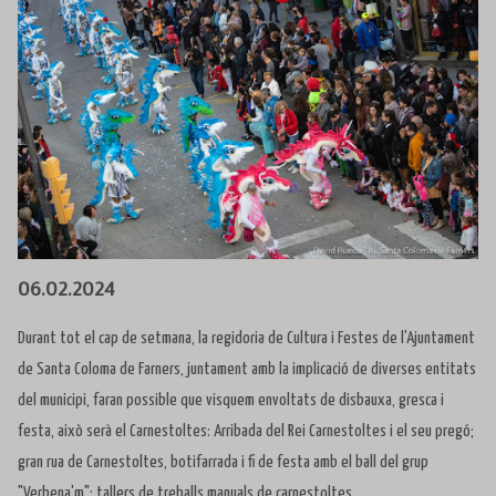
Diapositiva 1 de 1
06.02.2024
Durant tot el cap de setmana, la regidoria de Cultura i Festes de l'Ajuntament
de Santa Coloma de Farners, juntament amb la implicació de diverses entitats
del municipi, faran possible que visquem envoltats de disbauxa, gresca i
festa, això serà el Carnestoltes: Arribada del Rei Carnestoltes i el seu pregó;
gran rua de Carnestoltes, botifarrada i fi de festa amb el ball del grup
"Verbena'm"; tallers de treballs manuals de carnestoltes,