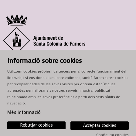
© Ajuntament de Santa Coloma de Farners
Informació sobre cookies
SCF Cultura
Utilitzem cookies pròpies i de tercers per al correcte funcionament del
Horari de la Casa de la Paraula
: de dilluns a dissabte, de 9 a 13 h.
lloc web, i si ens dona el seu consentiment, també farem servir cookies
Adreça
: c. del Prat, 16, 17430 Santa Coloma de Farners
per recopilar dades de les seves visites per obtenir estadístiques
agregades per millorar els nostres serveis i mostrar publicitat
A/e:
cultura@scf.cat
relacionada amb les seves preferències a partir dels seus hàbits de
navegació.
Sitemap
|
Avís Legal
|
Ús de Cookies
|
Contactar
Més informació
Rebutjar cookies
Acceptar cookies
Configurar cookies