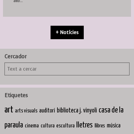
amb...
+ Notícies
Cercador
Etiquetes
art
casa de la
biblioteca j. vinyoli
arts visuals
auditori
paraula
lletres
cinema
música
cultura
escultura
llibres