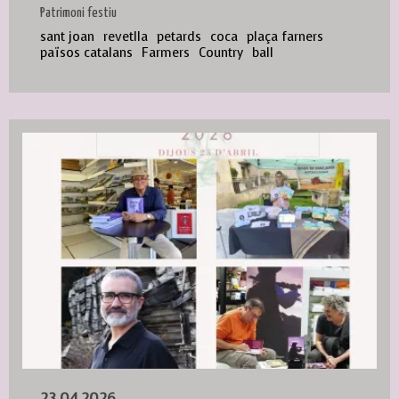
Patrimoni festiu
sant joan
revetlla
petards
coca
plaça farners
països catalans
Farmers
Country
ball
23.04.2026