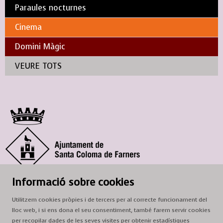
Paraules nocturnes
Cinema
Domini Màgic
VEURE TOTS
© Ajuntament de Santa Coloma de Farners
Informació sobre cookies
SCF Cultura
Utilitzem cookies pròpies i de tercers per al correcte funcionament del
Horari de la Casa de la Paraula
: de dilluns a dissabte, de 9 a 13 h.
lloc web, i si ens dona el seu consentiment, també farem servir cookies
Adreça
: c. del Prat, 16, 17430 Santa Coloma de Farners
per recopilar dades de les seves visites per obtenir estadístiques