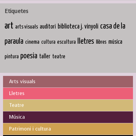
Etiquetes
art
casa de la
biblioteca j. vinyoli
arts visuals
auditori
paraula
lletres
cinema
música
cultura
escultura
llibres
poesia
taller
teatre
pintura
Arts visuals
Lletres
Teatre
Música
Patrimoni i cultura